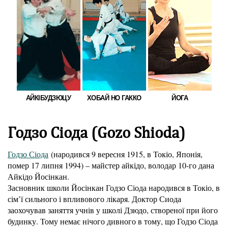
АЙКІБУДЗЮЦУ
ХОБАЙ НО ГАККО
ЙОГА
Годзо Сіода (Gozo Shioda)
Годзо Сіода
(народився 9 вересня 1915, в Токіо, Японія,
помер 17 липня 1994) – майстер айкідо, володар 10-го дана
Айкідо Йосінкан.
Засновник школи Йосінкан Годзо Сіода народився в Токіо, в
сім’ї сильного і впливового лікаря. Доктор Сиода
заохочував заняття учнів у школі Дзюдо, створеної при його
будинку. Тому немає нічого дивного в тому, що Годзо Сіода