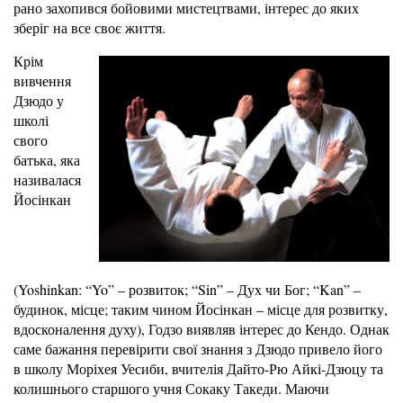
рано захопився бойовими мистецтвами, інтерес до яких
зберіг на все своє життя.
Крім
вивчення
Дзюдо у
школі
свого
батька, яка
називалася
Йосінкан
(Yoshinkan: “Yo” – розвиток; “Sin” – Дух чи Бог; “Kan” –
будинок, місце; таким чином Йосінкан – місце для розвитку,
вдосконалення духу), Годзо виявляв інтерес до Кендо. Однак
саме бажання перевірити свої знання з Дзюдо привело його
в школу Моріхея Уесиби, вчителія Дайто-Рю Айкі-Дзюцу та
колишнього старшого учня Сокаку Такеди. Маючи