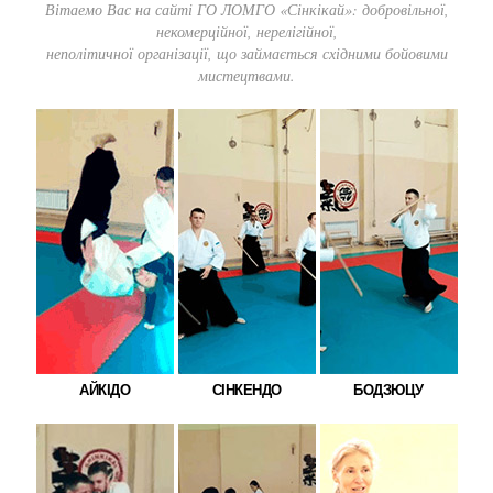
Вітаемо Вас на сайті ГО ЛОМГО «Сінкікай»: добровільної,
некомерційної, нерелігійної,
неполітичної організації, що займається східними бойовими
мистецтвами.
АЙКІДО
СІНКЕНДО
БОДЗЮЦУ