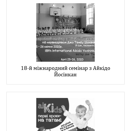
18-й міжнародний семінар з Айкідо
Йосінкан