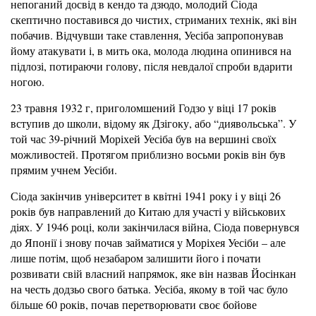
непоганий досвід в кендо та дзюдо, молодий Сіода
скептично поставився до чистих, стриманих технік, які він
побачив. Відчувши таке ставлення, Уесіба запропонував
йому атакувати і, в мить ока, молода людина опинився на
підлозі, потираючи голову, після невдалої спроби вдарити
ногою.
23 травня 1932 г, приголомшений Годзо у віці 17 років
вступив до школи, відому як Дзігоку, або “диявольська”. У
той час 39-річний Моріхей Уесіба був на вершині своїх
можливостей. Протягом приблизно восьми років він був
прямим учнем Уесіби.
Сіода закінчив університет в квітні 1941 року і у віці 26
років був направлений до Китаю для участі у військових
діях. У 1946 році, коли закінчилася війна, Сіода повернувся
до Японії і знову почав займатися у Моріхея Уесіби – але
лише потім, щоб незабаром залишити його і почати
розвивати свій власний напрямок, яке він назвав Йосінкан
на честь додзьо свого батька. Уесіба, якому в той час було
більше 60 років, почав перетворювати своє бойове