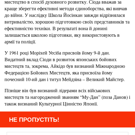
мистецтво в спосіб духовного розвитку. Сіода вважав за
краще зберегти ефективні методи єдиноборства, які вивчав
до війни. У наслідку Школа Йосінкан завжди відрізнялася
витривалістю, хорошою підготовкою своїх представників та
ефективністю техніки. В результаті вона й донині
залишається школою підготовки, яку використовують в
армії та поліції.
У 1961 році Моріхей Уесіба присвоїв йому 9-й дан.
Видатний вклад Сіоди в розвиток японських бойових
мистецтв та, зокрема, Айкідо був визнаний Міжнародною
Федерацією Бойових Мистецтв, яка присвоїла йому
почесний 10-ий дан і титул Мейдзіна – Великий Майстер.
Пізніше він був визнаний лідерами всіх військових
мистецтв та нагороджений званням “Му-Дан” (поза Данов) і
також визнаний Культурної Цінністю Японії.
НЕ ПРОПУСТІТЬ!