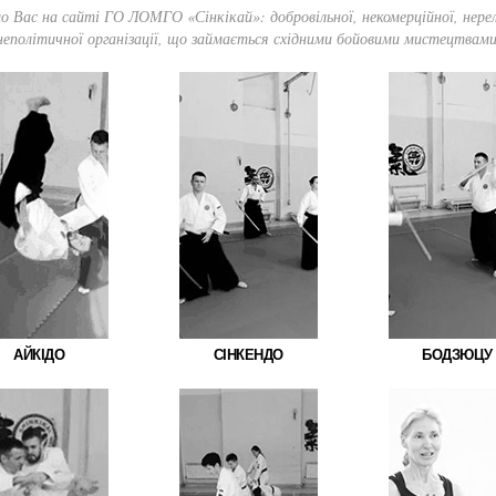
о Вас на сайті ГО ЛОМГО «Сінкікай»: добровільної, некомерційної, нерелі
неполітичної організації, що займається східними бойовими мистецтвами
АЙКІДО
СІНКЕНДО
БОДЗЮЦУ