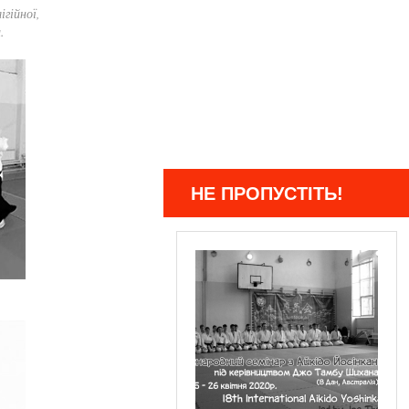
гійної,
.
НЕ ПРОПУСТІТЬ!