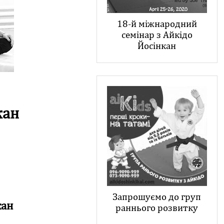
18-й міжнародний
семінар з Айкідо
Йосінкан
кан
Запрошуємо до груп
кан
раннього розвитку