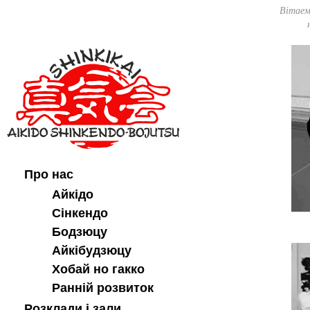
Вітаем
Про нас
Айкідо
Сінкендо
Бодзюцу
Айкібудзюцу
Хобай но гакко
Ранній розвиток
Розклади і зали