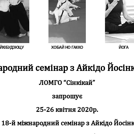
ЙКІБУДЗЮЦУ
ХОБАЙ НО ГАККО
ЙОГА
ародний семінар з Айкідо Йосін
ЛОМГО “Сінкікай”
запрошує
25-26 квітня 2020р.
 18-й міжнародний семінар з Айкідо Йосін