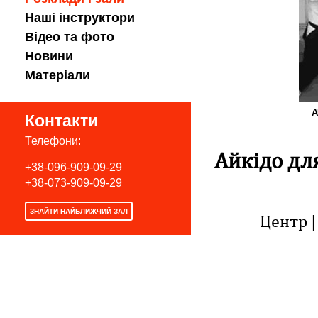
Наші інструктори
Відео та фото
Новини
Матеріали
А
Контакти
Телефони:
Айкідо дл
+38-096-909-09-29
+38-073-909-09-29
ЗНАЙТИ НАЙБЛИЖЧИЙ ЗАЛ
Центр |