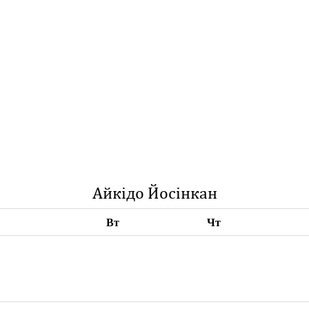
Айкідо Йосінкан
Вт
Чт