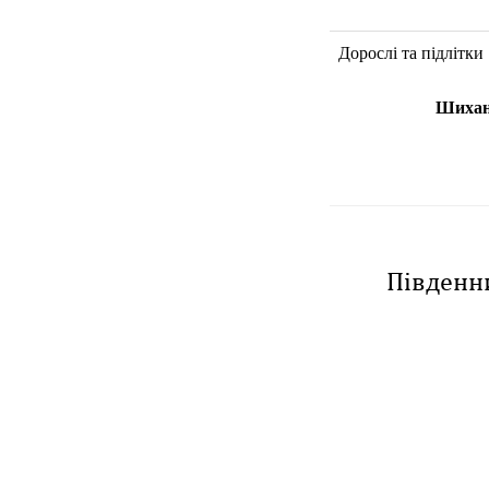
Дорослі та підлітки
Шиха
Південни