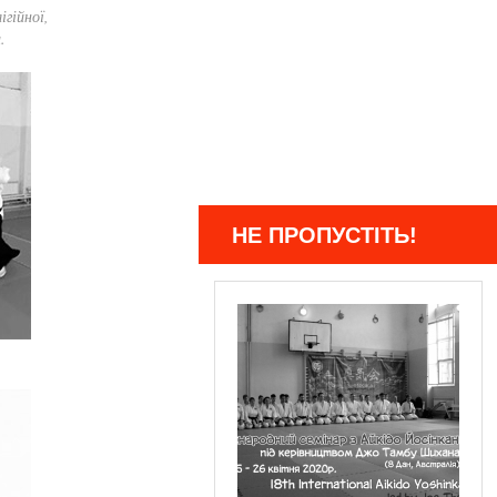
гійної,
.
НЕ ПРОПУСТІТЬ!