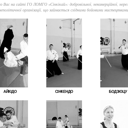
о Вас на сайті ГО ЛОМГО «Сінкікай»: добровільної, некомерційної, нерелі
неполітичної організації, що займається східними бойовими мистецтвами
АЙКІДО
СІНКЕНДО
БОДЗЮЦУ