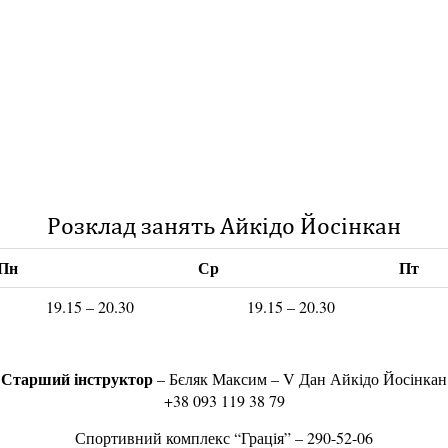
Розклад занять Айкідо Йосінкан
Пн
Ср
Пт
19.15 – 20.30
19.15 – 20.30
Старший інструктор
– Бєляк Максим – V Дан Айкідо Йосінкан
+38 093 119 38 79
Спортивний комплекс “Грація” – 290-52-06