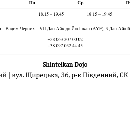
Пн
Ср
П
18.15 – 19.45
18.15 – 19.45
н
– Вадим Черних – VII Дан Айкідо Йосінкан (AYF), 3 Дан Айкі
+38 063 307 00 02
+38 097 032 44 45
Shinteikan Dojo
й | вул. Щирецька, 36, р-к Південний, СК