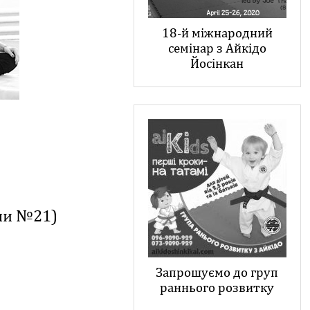
18-й міжнародний
семінар з Айкідо
Йосінкан
оли №21)
Запрошуємо до груп
раннього розвитку