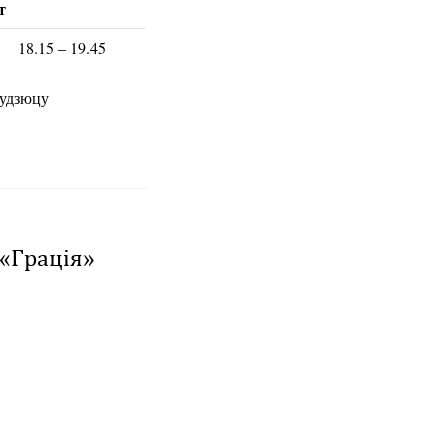
т
18.15 – 19.45
будзюцу
 «Грація»