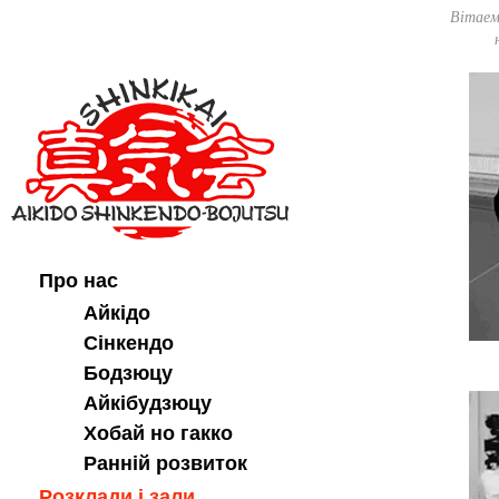
Вітаем
Про нас
Айкідо
Сінкендо
Бодзюцу
Айкібудзюцу
Хобай но гакко
Ранній розвиток
Розклади і зали