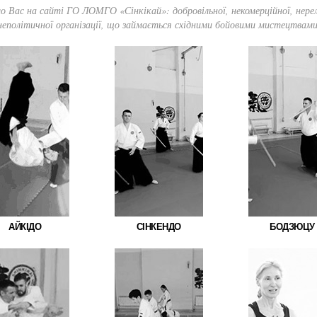
о Вас на сайті ГО ЛОМГО «Сінкікай»: добровільної, некомерційної, нерелі
неполітичної організації, що займається східними бойовими мистецтвами
АЙКІДО
СІНКЕНДО
БОДЗЮЦУ