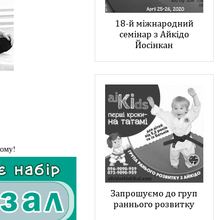
18-й міжнародний
семінар з Айкідо
Йосінкан
ому!
Запрошуємо до груп
раннього розвитку