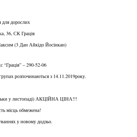
я для дорослих
а, 36, СК Грація
Максим (3 Дан Айкідо Йосінкан)
 “Грація” – 290-52-06
групах розпочинаються з 14.11.2019року.
ьки у листопаді) АКЦІЙНА ЦІНА!!!
ість місць обмежена!
уваннях у новому додзьо.