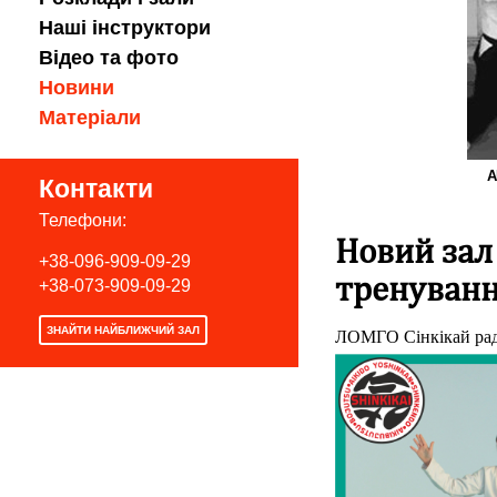
Наші інструктори
Відео та фото
Новини
Матеріали
А
Контакти
Телефони:
Новий зал
+38-096-909-09-29
тренуванн
+38-073-909-09-29
ЗНАЙТИ НАЙБЛИЖЧИЙ ЗАЛ
ЛОМГО Сінкікай ра