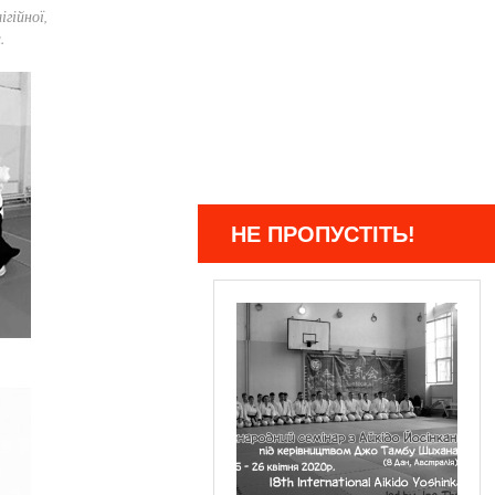
гійної,
.
НЕ ПРОПУСТІТЬ!