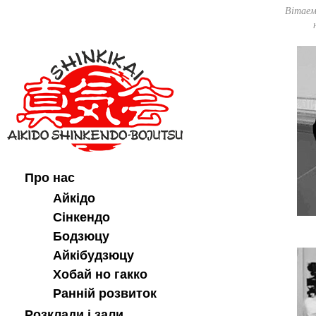
Вітаем
Про нас
Айкідо
Сінкендо
Бодзюцу
Айкібудзюцу
Хобай но гакко
Ранній розвиток
Розклади і зали