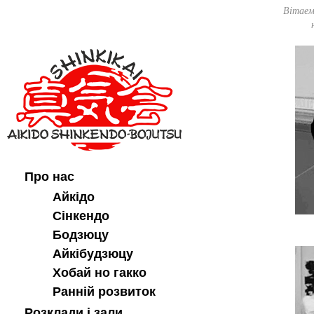
Вітаем
Про нас
Айкідо
Сінкендо
Бодзюцу
Айкібудзюцу
Хобай но гакко
Ранній розвиток
Розклади і зали