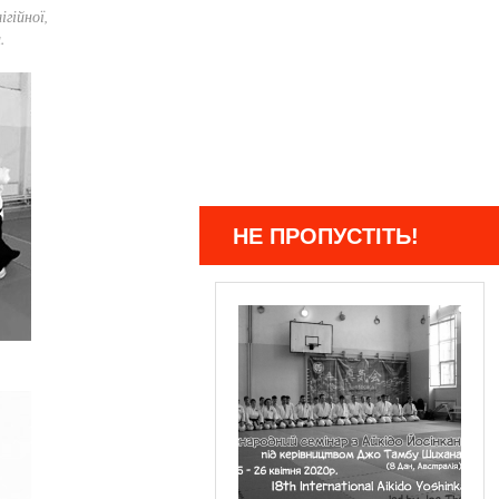
гійної,
.
НЕ ПРОПУСТІТЬ!