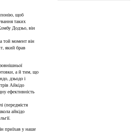
 Японію, щоб
ування таких
Хомбу Додзьо, він
а той момент він
т, який брав
 зовнішньої
товки, а й тим, що
ндо, дзьодо і
стрів Айкідо
адну ефективність
лі (передмістя
школа айкідо
льгії.
ін приїхав у наше