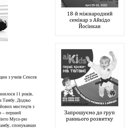
18-й міжнародний
семінар з Айкідо
Йосінкан
дин з учнів Сенсея
внилося 11 років,
а Тамбу. Додзьо
ойових мистецтв з
Запрошуємо до груп
ер – перший
раннього розвитку
 Сінто Мусо-рю
Тамбу, спонукавши