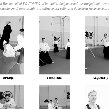
о Вас на сайті ГО ЛОМГО «Сінкікай»: добровільної, некомерційної, нерелі
неполітичної організації, що займається східними бойовими мистецтвами
АЙКІДО
СІНКЕНДО
БОДЗЮЦУ