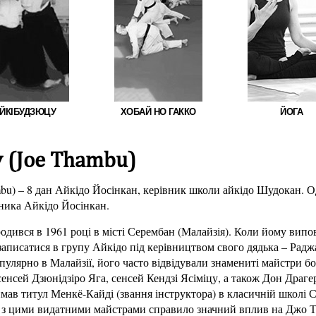
ЙКІБУДЗЮЦУ
ХОБАЙ НО ГАККО
ЙОГА
 (Joe Thambu)
bu) – 8 дан Айкідо Йосінкан, керівник школи айкідо Шудокан. О
вника Айкідо Йосінкан.
дився в 1961 році в місті Серембан (Малайзія). Коли йому випо
аписатися в групу Айкідо під керівництвом свого дядька – Радж
пулярно в Малайзії, його часто відвідували знамениті майстри б
 сенсей Дзюнідзіро Яга, сенсей Кендзі Ясіміцу, а також Дон Драг
имав титул Менкё-Кайді (звання інструктора) в класичній школі
 з цими видатними майстрами справило значний вплив на Джо 